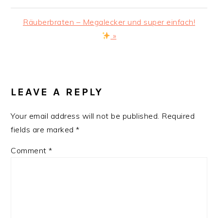
Post:
Next
Räuberbraten – Megalecker und super einfach!
Post:
»
READER
INTERACTIONS
LEAVE A REPLY
Your email address will not be published.
Required
fields are marked
*
Comment
*