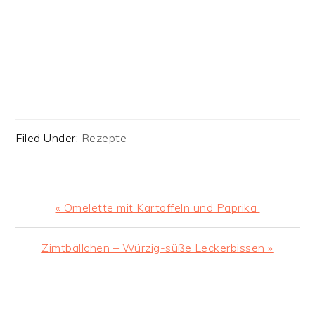
Filed Under:
Rezepte
Previous
« Omelette mit Kartoffeln und Paprika ️
Post:
Next
Zimtbällchen – Würzig-süße Leckerbissen »
Post:
READER