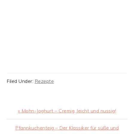
Filed Under:
Rezepte
Previous
« Mohn-Joghurt – Cremig, leicht und nussig!
Post:
Next
Pfannkuchenteig – Der Klassiker für süße und