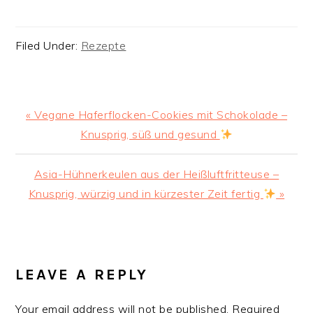
Filed Under:
Rezepte
Previous
« Vegane Haferflocken-Cookies mit Schokolade –
Post:
Knusprig, süß und gesund
Next
Asia-Hühnerkeulen aus der Heißluftfritteuse –
Post:
Knusprig, würzig und in kürzester Zeit fertig
»
READER
INTERACTIONS
LEAVE A REPLY
Your email address will not be published.
Required