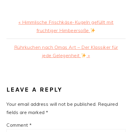
Previous
« Himmlische Frischkäse-Kugeln gefüllt mit
Post:
fruchtiger Himbeersoße
Next
Rührkuchen nach Omas Art – Der Klassiker für
Post:
jede Gelegenheit
»
READER
INTERACTIONS
LEAVE A REPLY
Your email address will not be published.
Required
fields are marked
*
Comment
*