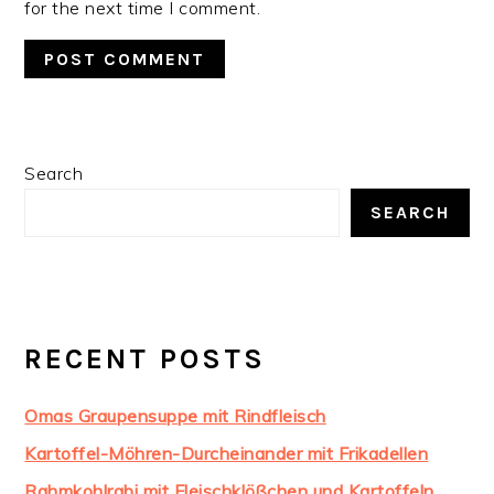
for the next time I comment.
PRIMARY
Search
SIDEBAR
SEARCH
RECENT POSTS
Omas Graupensuppe mit Rindfleisch
Kartoffel-Möhren-Durcheinander mit Frikadellen
Rahmkohlrabi mit Fleischklößchen und Kartoffeln