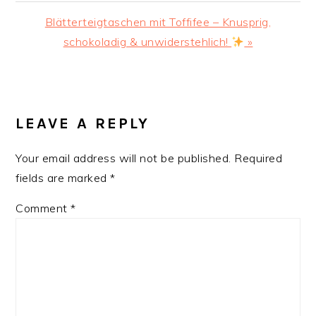
Next
Blätterteigtaschen mit Toffifee – Knusprig,
Post:
schokoladig & unwiderstehlich!
»
READER
INTERACTIONS
LEAVE A REPLY
Your email address will not be published.
Required
fields are marked
*
Comment
*