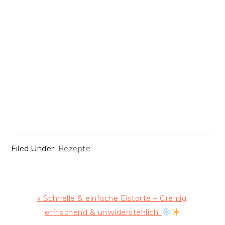
Filed Under:
Rezepte
Previous
« Schnelle & einfache Eistorte – Cremig,
Post:
erfrischend & unwiderstehlich!