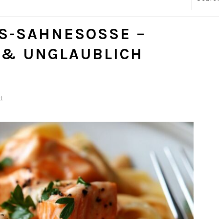
-SAHNESOSSE – C
& UNGLAUBLICH L
t