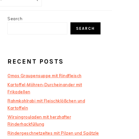
PRIMARY
Search
SIDEBAR
SEARCH
RECENT POSTS
Omas Graupensuppe mit Rindfleisch
Kartoffel-Möhren-Durcheinander mit
Frikadellen
Rahmkohlrabi mit Fleischklößchen und
Kartoffeln
Wirsingrouladen mit herzhafter
Rinderhackfüllung
Rindergeschnetzeltes mit Pilzen und Spätzle