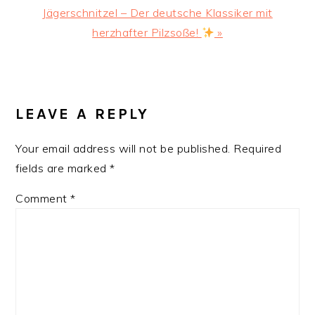
Next
Jägerschnitzel – Der deutsche Klassiker mit
Post:
herzhafter Pilzsoße!
»
READER
INTERACTIONS
LEAVE A REPLY
Your email address will not be published.
Required
fields are marked
*
Comment
*