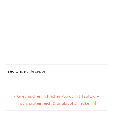
Filed Under:
Rezepte
Previous
« Griechischer Hähnchen-Salat mit Tzatziki –
Post:
Frisch, proteinreich & unglaublich lecker!