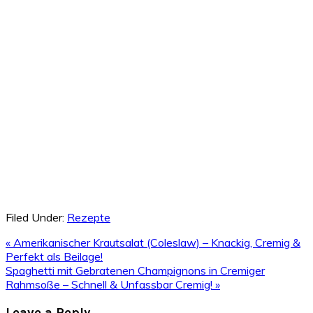
Filed Under:
Rezepte
Previous
« Amerikanischer Krautsalat (Coleslaw) – Knackig, Cremig &
Post:
Perfekt als Beilage!
Next
Spaghetti mit Gebratenen Champignons in Cremiger
Post:
Rahmsoße – Schnell & Unfassbar Cremig! »
Reader
Leave a Reply