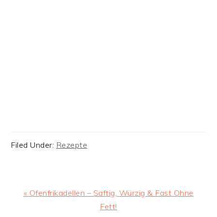
Filed Under:
Rezepte
Previous
« Ofenfrikadellen – Saftig, Würzig & Fast Ohne
Post:
Fett!