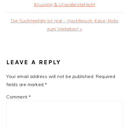
Post:
Knusprig & Unwiderstehlich!
Next
Die Suchtgefahr ist real – Hackfleisch-Käse-Rolle
Post:
zum Verlieben! »
READER
INTERACTIONS
LEAVE A REPLY
Your email address will not be published.
Required
fields are marked
*
Comment
*