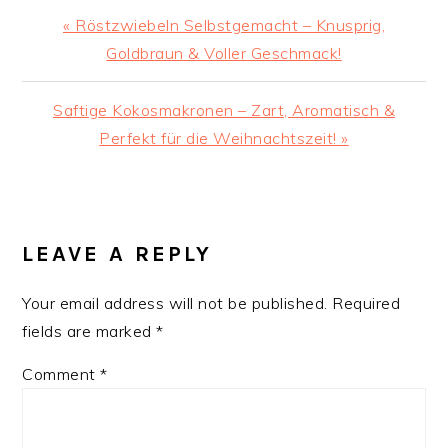
Previous
« Röstzwiebeln Selbstgemacht – Knusprig,
Post:
Goldbraun & Voller Geschmack!
Next
Saftige Kokosmakronen – Zart, Aromatisch &
Post:
Perfekt für die Weihnachtszeit! »
READER
INTERACTIONS
LEAVE A REPLY
Your email address will not be published.
Required
fields are marked
*
Comment
*