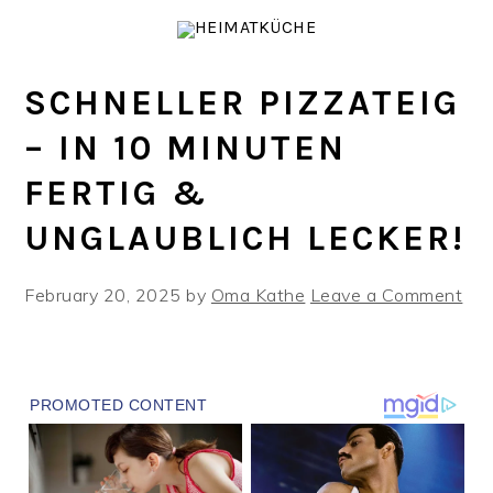
Skip
Skip
Skip
to
to
to
primary
main
primary
SCHNELLER PIZZATEIG
navigation
content
sidebar
– IN 10 MINUTEN
FERTIG &
UNGLAUBLICH LECKER!
February 20, 2025
by
Oma Kathe
Leave a Comment