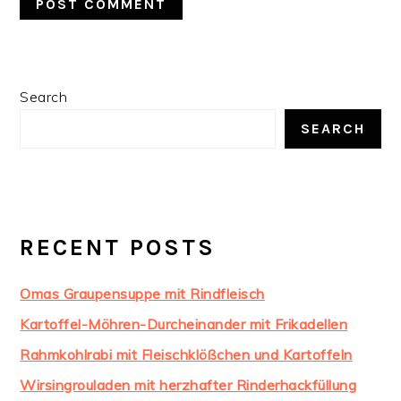
PRIMARY
Search
SIDEBAR
SEARCH
RECENT POSTS
Omas Graupensuppe mit Rindfleisch
Kartoffel-Möhren-Durcheinander mit Frikadellen
Rahmkohlrabi mit Fleischklößchen und Kartoffeln
Wirsingrouladen mit herzhafter Rinderhackfüllung