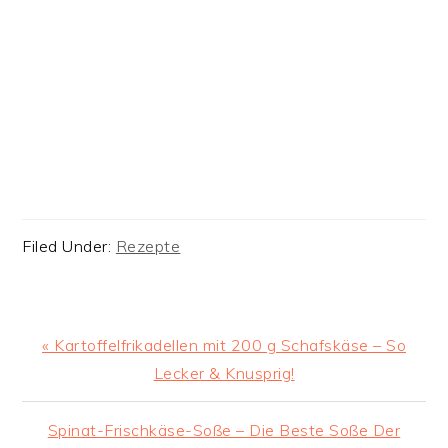
Filed Under:
Rezepte
Previous
« Kartoffelfrikadellen mit 200 g Schafskäse – So
Post:
Lecker & Knusprig!
Next
Spinat-Frischkäse-Soße – Die Beste Soße Der