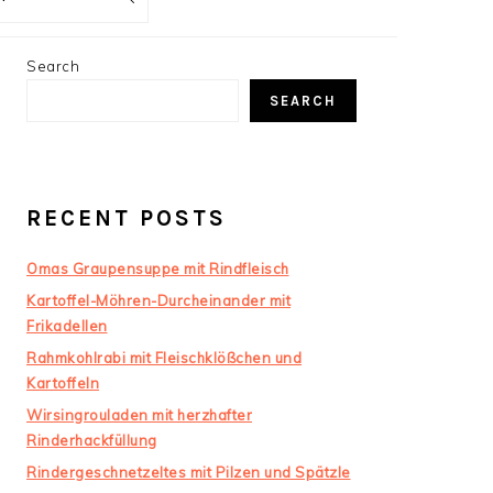
PRIMARY
Search
SIDEBAR
SEARCH
RECENT POSTS
Omas Graupensuppe mit Rindfleisch
Kartoffel-Möhren-Durcheinander mit
Frikadellen
Rahmkohlrabi mit Fleischklößchen und
Kartoffeln
Wirsingrouladen mit herzhafter
Rinderhackfüllung
Rindergeschnetzeltes mit Pilzen und Spätzle