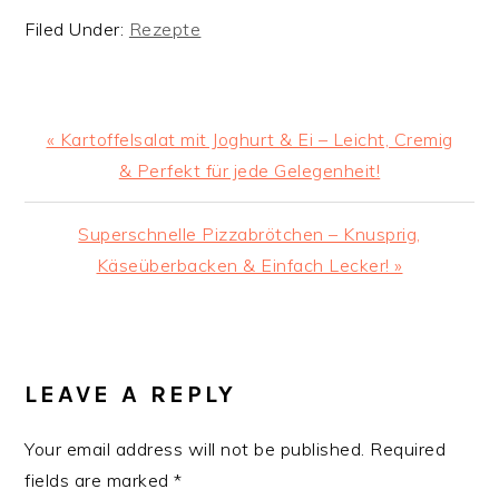
Filed Under:
Rezepte
Previous
« Kartoffelsalat mit Joghurt & Ei – Leicht, Cremig
Post:
& Perfekt für jede Gelegenheit!
Next
Superschnelle Pizzabrötchen – Knusprig,
Post:
Käseüberbacken & Einfach Lecker! »
READER
INTERACTIONS
LEAVE A REPLY
Your email address will not be published.
Required
fields are marked
*