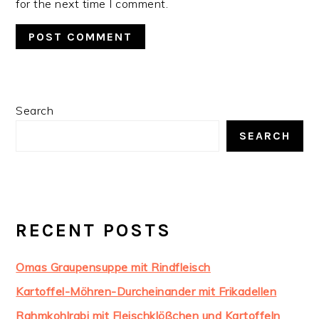
for the next time I comment.
PRIMARY
Search
SIDEBAR
SEARCH
RECENT POSTS
Omas Graupensuppe mit Rindfleisch
Kartoffel-Möhren-Durcheinander mit Frikadellen
Rahmkohlrabi mit Fleischklößchen und Kartoffeln