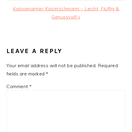
Next
Kalorienarmer Kaiserschmarrn – Leicht, Fluffig &
Post:
Genussvoll! »
READER
INTERACTIONS
LEAVE A REPLY
Your email address will not be published.
Required
fields are marked
*
Comment
*