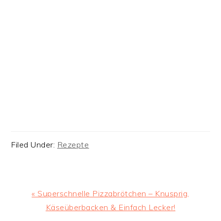
Filed Under:
Rezepte
Previous
« Superschnelle Pizzabrötchen – Knusprig,
Post:
Käseüberbacken & Einfach Lecker!