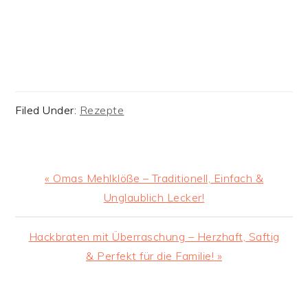
Filed Under:
Rezepte
Previous
« Omas Mehlklöße – Traditionell, Einfach &
Post:
Unglaublich Lecker!
Next
Hackbraten mit Überraschung – Herzhaft, Saftig
Post:
& Perfekt für die Familie! »
READER