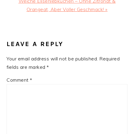
Next
Weiche Elisenlebkuchen – Ohne Zitronat &
Post:
Orangeat, Aber Voller Geschmack! »
READER
INTERACTIONS
LEAVE A REPLY
Your email address will not be published.
Required
fields are marked
*
Comment
*