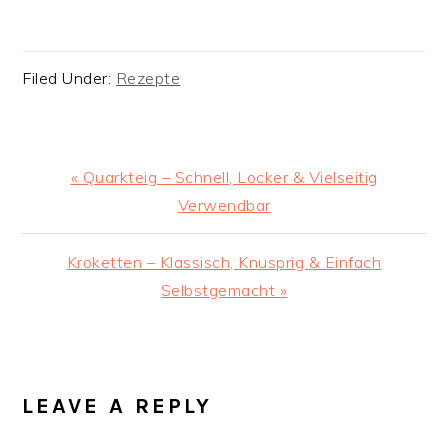
Filed Under:
Rezepte
Previous
« Quarkteig – Schnell, Locker & Vielseitig
Post:
Verwendbar
Next
Kroketten – Klassisch, Knusprig & Einfach
Post:
Selbstgemacht »
READER
INTERACTIONS
LEAVE A REPLY