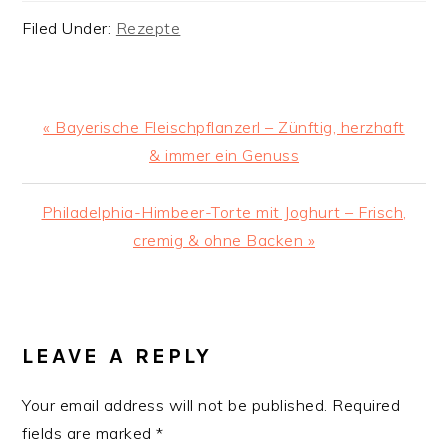
Filed Under:
Rezepte
Previous
« Bayerische Fleischpflanzerl – Zünftig, herzhaft
Post:
& immer ein Genuss
Next
Philadelphia-Himbeer-Torte mit Joghurt – Frisch,
Post:
cremig & ohne Backen »
READER
INTERACTIONS
LEAVE A REPLY
Your email address will not be published.
Required
fields are marked
*