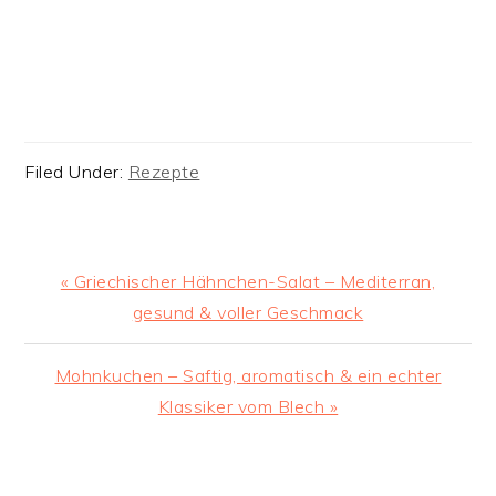
Filed Under:
Rezepte
Previous
« Griechischer Hähnchen-Salat – Mediterran,
Post:
gesund & voller Geschmack
Next
Mohnkuchen – Saftig, aromatisch & ein echter
Post:
Klassiker vom Blech »
READER