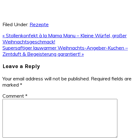
Filed Under:
Rezepte
Previous
« Stollenkonfekt à la Mama Manu – Kleine Würfel, großer
Post:
Weihnachtsgeschmack!
Next
Supersaftiger lauwarmer Weihnachts-Angeber-Kuchen –
Post:
Zimtduft & Begeisterung garantiert! »
Reader
Leave a Reply
Interactions
Your email address will not be published.
Required fields are
marked
*
Comment
*