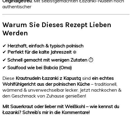
Originalgetreu:
Mit selbstgemachten Łazanki-Nudeln noch
authentischer
Warum Sie Dieses Rezept Lieben
Werden
✔
Herzhaft, einfach & typisch polnisch
✔
Perfekt für die kalte Jahreszeit
❄️
✔
Schnell gemacht mit wenigen Zutaten
⏱
✔
Soulfood wie bei Babcia (Oma)
Diese
Krautnudeln Łazanki z Kapustą
sind
ein echtes
Wohlfühlgericht aus der polnischen Küche
– traditionell,
wärmend & unverwechselbar lecker. Jetzt nachkochen &
den Geschmack von Zuhause genießen!
Mit Sauerkraut oder lieber mit Weißkohl – wie kennst du
Łazanki? Schreib’s mir in die Kommentare! ️