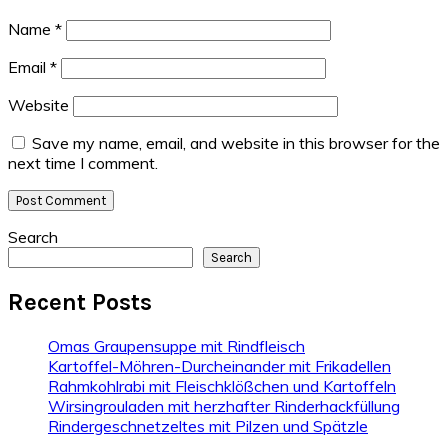
Name
*
Email
*
Website
Save my name, email, and website in this browser for the
next time I comment.
Primary
Search
Search
Sidebar
Recent Posts
Omas Graupensuppe mit Rindfleisch
Kartoffel-Möhren-Durcheinander mit Frikadellen
Rahmkohlrabi mit Fleischklößchen und Kartoffeln
Wirsingrouladen mit herzhafter Rinderhackfüllung
Rindergeschnetzeltes mit Pilzen und Spätzle