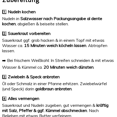
Zubereitung
1️⃣
Nudeln kochen
Nudeln in
Salzwasser nach Packungsangabe al dente
kochen
, abgießen & beiseite stellen.
2️⃣
Sauerkraut vorbereiten
Sauerkraut ggf. grob hacken & in einem Topf mit etwas
Wasser ca.
15 Minuten weich köcheln lassen
. Abtropfen
lassen.
➡️ Bei frischem Weißkohl: In Streifen schneiden & mit etwas
Wasser & Kümmel ca.
20 Minuten weich dünsten
.
3️⃣
Zwiebeln & Speck anbraten
Öl oder Schmalz in einer Pfanne erhitzen. Zwiebelwürfel
(und Speck) darin
goldbraun anbraten
.
4️⃣
Alles vermengen
Sauerkraut und Nudeln zugeben, gut vermengen &
kräftig
mit Salz, Pfeffer & ggf. Kümmel abschmecken
. Nach
Belieben mit etwas Butter verfeinern.