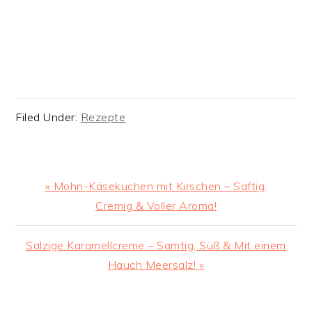
Filed Under:
Rezepte
Previous
« Mohn-Käsekuchen mit Kirschen – Saftig,
Post:
Cremig & Voller Aroma!
Next
Salzige Karamellcreme – Samtig, Süß & Mit einem
Post:
Hauch Meersalz! »