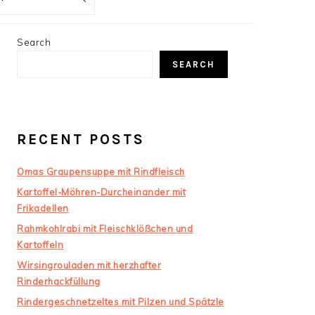
PRIMARY
Search
SIDEBAR
SEARCH
RECENT POSTS
Omas Graupensuppe mit Rindfleisch
Kartoffel-Möhren-Durcheinander mit
Frikadellen
Rahmkohlrabi mit Fleischklößchen und
Kartoffeln
Wirsingrouladen mit herzhafter
Rinderhackfüllung
Rindergeschnetzeltes mit Pilzen und Spätzle