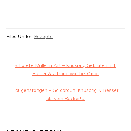
Filed Under:
Rezepte
Previous
« Forelle Müllerin Art – Knusprig Gebraten mit
Post:
Butter & Zitrone wie bei Oma!
Next
Laugenstangen – Goldbraun, Knusprig & Besser
Post:
als vom Bäcker! »
READER
INTERACTIONS