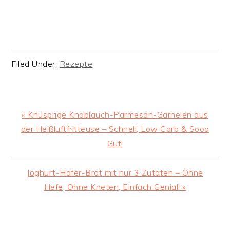
Filed Under:
Rezepte
Previous
« Knusprige Knoblauch-Parmesan-Garnelen aus
Post:
der Heißluftfritteuse – Schnell, Low Carb & Sooo
Gut!
Next
Joghurt-Hafer-Brot mit nur 3 Zutaten – Ohne
Post:
Hefe, Ohne Kneten, Einfach Genial! »
READER