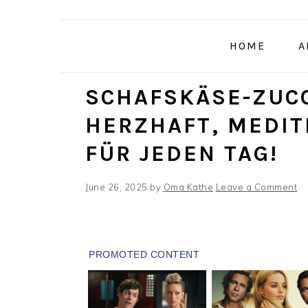
Skip
Skip
Skip
to
to
to
HOME
A
primary
main
primary
navigation
content
sidebar
SCHAFSKÄSE-ZUCC
HERZHAFT, MEDIT
FÜR JEDEN TAG!
June 26, 2025
by
Oma Kathe
Leave a Comment