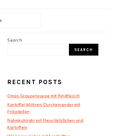
ch
PRIMARY
Search
SIDEBAR
SEARCH
RECENT POSTS
Omas Graupensuppe mit Rindfleisch
Kartoffel-Möhren-Durcheinander mit
Frikadellen
Rahmkohlrabi mit Fleischklößchen und
Kartoffeln