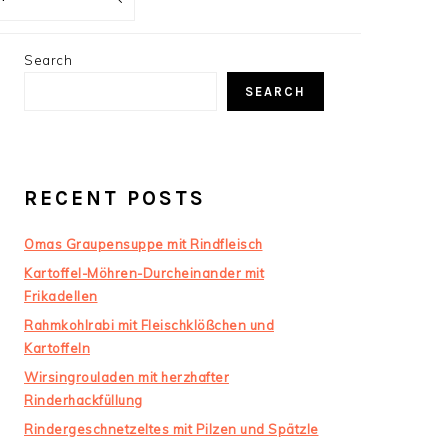
PRIMARY
Search
SIDEBAR
SEARCH
RECENT POSTS
Omas Graupensuppe mit Rindfleisch
Kartoffel-Möhren-Durcheinander mit
Frikadellen
Rahmkohlrabi mit Fleischklößchen und
Kartoffeln
Wirsingrouladen mit herzhafter
Rinderhackfüllung
Rindergeschnetzeltes mit Pilzen und Spätzle