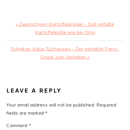
Previous
« Zwetschgen-Kartoffelknödel – Süß gefüllte
Post:
Kartoffelklöße wie bei Oma
Next
Schinken-Käse-Schnecken – Der perfekte Party-
Post:
Snack zum Verlieben »
READER
INTERACTIONS
LEAVE A REPLY
Your email address will not be published.
Required
fields are marked
*
Comment
*