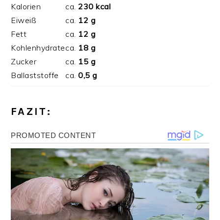
Kalorien
ca.
230 kcal
Eiweiß
ca.
12 g
Fett
ca.
12 g
Kohlenhydrate
ca.
18 g
Zucker
ca.
15 g
Ballaststoffe
ca.
0,5 g
FAZIT: