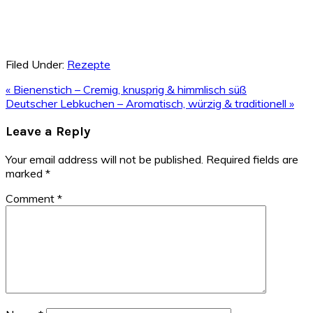
Filed Under:
Rezepte
Previous
« Bienenstich – Cremig, knusprig & himmlisch süß
Post:
Next
Deutscher Lebkuchen – Aromatisch, würzig & traditionell »
Post:
Reader
Leave a Reply
Interactions
Your email address will not be published.
Required fields are
marked
*
Comment
*