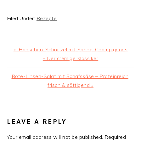
Filed Under:
Rezepte
Previous
« ️ Hänschen-Schnitzel mit Sahne-Champignons
Post:
– Der cremige Klassiker
Next
Rote-Linsen-Salat mit Schafskäse – Proteinreich,
Post:
frisch & sättigend »
READER
INTERACTIONS
LEAVE A REPLY
Your email address will not be published.
Required