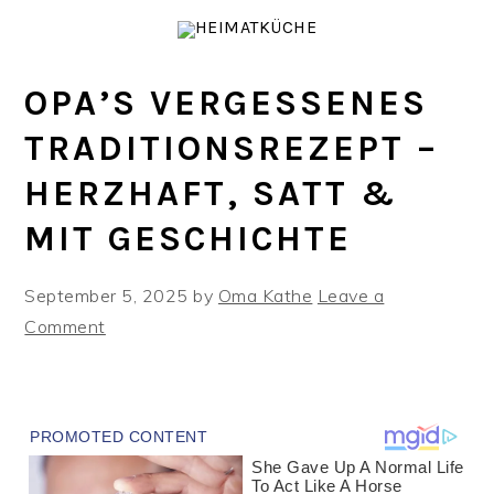
Skip
Skip
Skip
to
to
to
primary
main
primary
OPA’S VERGESSENES
navigation
content
sidebar
TRADITIONSREZEPT –
HERZHAFT, SATT &
MIT GESCHICHTE
September 5, 2025
by
Oma Kathe
Leave a
Comment