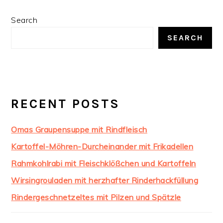
PRIMARY
Search
SIDEBAR
SEARCH
RECENT POSTS
Omas Graupensuppe mit Rindfleisch
Kartoffel-Möhren-Durcheinander mit Frikadellen
Rahmkohlrabi mit Fleischklößchen und Kartoffeln
Wirsingrouladen mit herzhafter Rinderhackfüllung
Rindergeschnetzeltes mit Pilzen und Spätzle