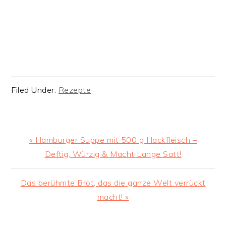
Filed Under:
Rezepte
Previous
« Hamburger Suppe mit 500 g Hackfleisch –
Post:
Deftig, Würzig & Macht Lange Satt!
Next
Das berühmte Brot, das die ganze Welt verrückt
Post:
macht! »