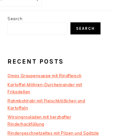
PRIMARY
Search
SIDEBAR
SEARCH
RECENT POSTS
Omas Graupensuppe mit Rindfleisch
Kartoffel-Möhren-Durcheinander mit
Frikadellen
Rahmkohlrabi mit Fleischklößchen und
Kartoffeln
Wirsingrouladen mit herzhafter
Rinderhackfüllung
Rindergeschnetzeltes mit Pilzen und Spätzle