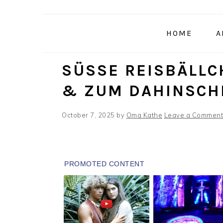
Skip
Skip
Skip
to
to
to
HOME
A
primary
main
primary
navigation
content
sidebar
SÜSSE REISBÄLLCH
ZUM DAHINSCHM
October 7, 2025
by
Oma Kathe
Leave a Comment