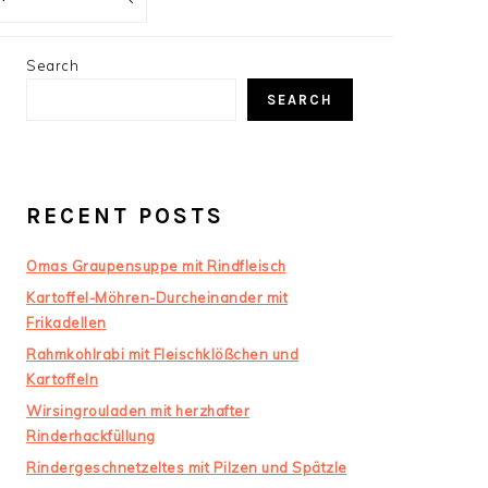
PRIMARY
Search
SIDEBAR
SEARCH
RECENT POSTS
Omas Graupensuppe mit Rindfleisch
Kartoffel-Möhren-Durcheinander mit
Frikadellen
Rahmkohlrabi mit Fleischklößchen und
Kartoffeln
Wirsingrouladen mit herzhafter
Rinderhackfüllung
Rindergeschnetzeltes mit Pilzen und Spätzle