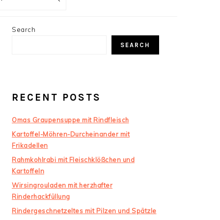
PRIMARY
Search
SIDEBAR
SEARCH
RECENT POSTS
Omas Graupensuppe mit Rindfleisch
Kartoffel-Möhren-Durcheinander mit
Frikadellen
Rahmkohlrabi mit Fleischklößchen und
Kartoffeln
Wirsingrouladen mit herzhafter
Rinderhackfüllung
Rindergeschnetzeltes mit Pilzen und Spätzle