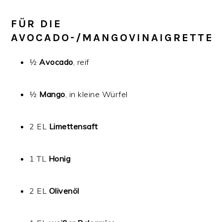
FÜR DIE
AVOCADO-/MANGOVINAIGRETTE
½
Avocado
, reif
½
Mango
, in kleine Würfel
2 EL
Limettensaft
1 TL
Honig
2 EL
Olivenöl