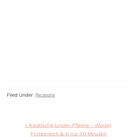
Filed Under:
Rezepte
Previous
« Asiatische Linsen-Pfanne – Würzig,
Post:
Proteinreich & In nur 30 Minuten