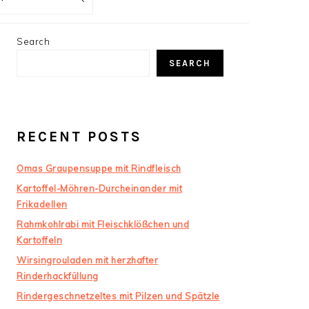
PRIMARY
Search
SIDEBAR
SEARCH
RECENT POSTS
Omas Graupensuppe mit Rindfleisch
Kartoffel-Möhren-Durcheinander mit
Frikadellen
Rahmkohlrabi mit Fleischklößchen und
Kartoffeln
Wirsingrouladen mit herzhafter
Rinderhackfüllung
Rindergeschnetzeltes mit Pilzen und Spätzle