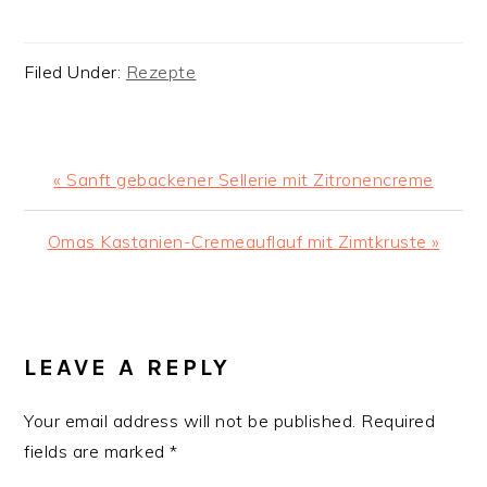
Filed Under:
Rezepte
Previous
« Sanft gebackener Sellerie mit Zitronencreme
Post:
Next
Omas Kastanien-Cremeauflauf mit Zimtkruste »
Post:
READER
INTERACTIONS
LEAVE A REPLY
Your email address will not be published.
Required
fields are marked
*