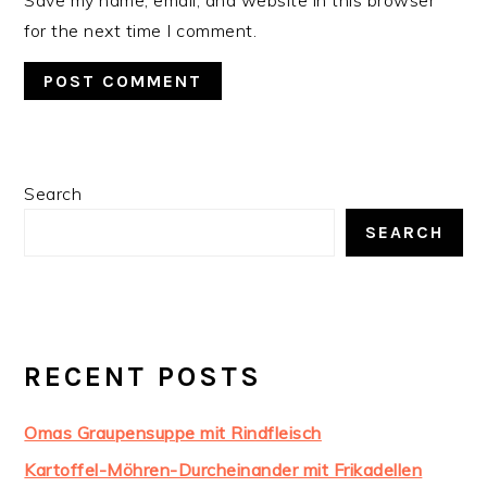
Save my name, email, and website in this browser
for the next time I comment.
PRIMARY
Search
SIDEBAR
SEARCH
RECENT POSTS
Omas Graupensuppe mit Rindfleisch
Kartoffel-Möhren-Durcheinander mit Frikadellen