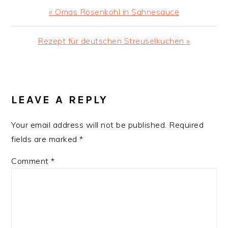
Previous
« Omas Rosenkohl in Sahnesauce
Post:
Next
Rezept für deutschen Streuselkuchen »
Post:
READER
INTERACTIONS
LEAVE A REPLY
Your email address will not be published.
Required
fields are marked
*
Comment
*