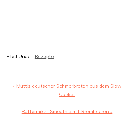
Filed Under:
Rezepte
Previous
« Muttis deutscher Schmorbraten aus dem Slow
Post:
Cooker
Next
Buttermilch-Smoothie mit Brombeeren »
Post:
READER