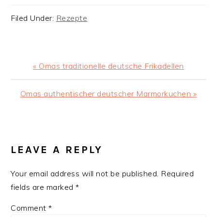
Filed Under:
Rezepte
Previous
« Omas traditionelle deutsche Frikadellen
Post:
Next
Omas authentischer deutscher Marmorkuchen »
Post:
READER
INTERACTIONS
LEAVE A REPLY
Your email address will not be published.
Required
fields are marked
*
Comment
*