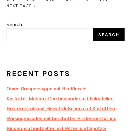
omitted
pages
TO
NEXT PAGE »
omitted
PRIMARY
Search
SIDEBAR
SEARCH
RECENT POSTS
Omas Graupensuppe mit Rindfleisch
Kartoffel-Möhren-Durcheinander mit Frikadellen
Rahmkohlrabi mit Fleischklößchen und Kartoffeln
Wirsingrouladen mit herzhafter Rinderhackfüllung
Rindergeschnetzeltes mit Pilzen und Spätzle