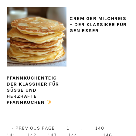
CREMIGER MILCHREIS
– DER KLASSIKER FÜR
GENIESSER
PFANNKUCHENTEIG –
DER KLASSIKER FÜR
SÜSSE UND H
ERZHAFTE P
FANNKUCHEN
GO
PAGE
Interim
PAGE
PAGE
«
PREVIOUS PAGE
1
…
140
TO
PAGE
PAGE
PAGE
pages
Interim
PAGE
GO
141
142
143
144
…
146