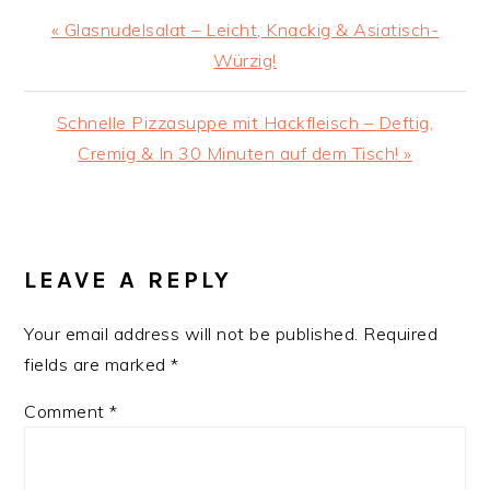
Previous
« Glasnudelsalat – Leicht, Knackig & Asiatisch-
Post:
Würzig!
Next
Schnelle Pizzasuppe mit Hackfleisch – Deftig,
Post:
Cremig & In 30 Minuten auf dem Tisch! »
READER
INTERACTIONS
LEAVE A REPLY
Your email address will not be published.
Required
fields are marked
*
Comment
*