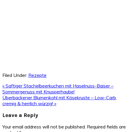
Filed Under:
Rezepte
Previous
« Saftiger Stachelbeerkuchen mit Haselnuss-Baiser –
Post:
Sommergenuss mit Knusperhaube!
Next
Überbackener Blumenkohl mit Käsekruste – Low-Carb,
Post:
cremig & herrlich würzig! »
Reader
Leave a Reply
Interactions
Your email address will not be published.
Required fields are