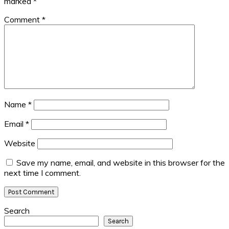
marked
*
Comment
*
Name
*
Email
*
Website
Save my name, email, and website in this browser for the
next time I comment.
Primary
Search
Search
Sidebar