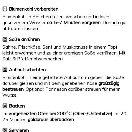
1️⃣
Blumenkohl vorbereiten
Blumenkohl in Röschen teilen, waschen und in leicht
gesalzenem Wasser
ca. 5–7 Minuten vorgaren
. Danach gut
abtropfen lassen.
2️⃣
Soße anrühren
Sahne, Frischkäse, Senf und Muskatnuss in einem Topf
leicht erwärmen und zu einer cremigen Soße verrühren. Mit
Salz & Pfeffer abschmecken.
3️⃣
Auflauf schichten
Blumenkohl in eine gefettete Auflaufform geben, die Soße
darüber gießen und mit dem geriebenen Käse
großzügig
bestreuen
. Optional: Parmesan darüber streuen für mehr
Würze.
4️⃣
Backen
Im
vorgeheizten Ofen bei 200 °C (Ober-/Unterhitze)
ca. 20–
25 Minuten
goldbraun überbacken
.
5️⃣
Servieren