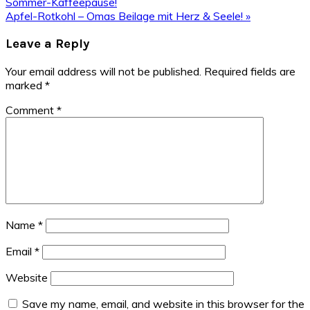
Post:
Sommer-Kaffeepause!
Next
Apfel-Rotkohl – Omas Beilage mit Herz & Seele! »
Post:
Reader
Leave a Reply
Interactions
Your email address will not be published.
Required fields are
marked
*
Comment
*
Name
*
Email
*
Website
Save my name, email, and website in this browser for the