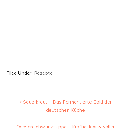
Filed Under:
Rezepte
Previous
« Sauerkraut – Das Fermentierte Gold der
Post:
deutschen Küche
Next
Ochsenschwanzsuppe – Kräftig, klar & voller