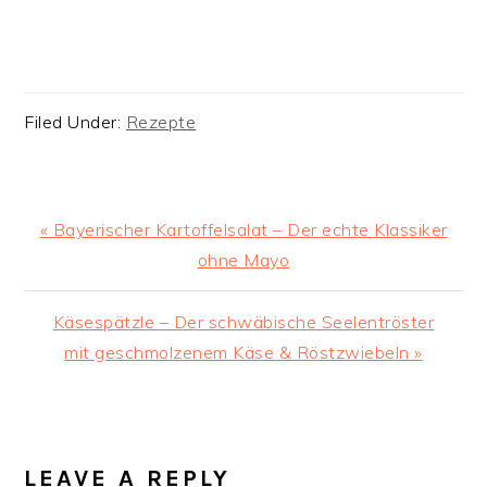
Filed Under:
Rezepte
Previous
« Bayerischer Kartoffelsalat – Der echte Klassiker
Post:
ohne Mayo
Next
Käsespätzle – Der schwäbische Seelentröster
Post:
mit geschmolzenem Käse & Röstzwiebeln »
READER
INTERACTIONS
LEAVE A REPLY