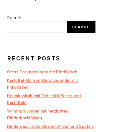
PRIMARY
Search
SIDEBAR
SEARCH
RECENT POSTS
Omas Graupensuppe mit Rindfleisch
Kartoffel-Möhren-Durcheinander mit
Frikadellen
Rahmkohlrabi mit Fleischklößchen und
Kartoffeln
Wirsingrouladen mit herzhafter
Rinderhackfüllung
Rindergeschnetzeltes mit Pilzen und Spätzle