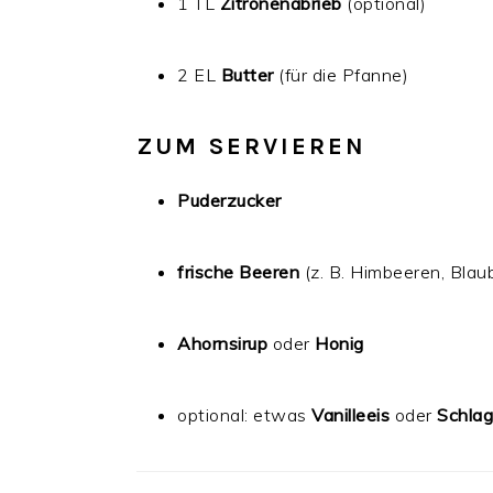
1 TL
Zitronenabrieb
(optional)
2 EL
Butter
(für die Pfanne)
ZUM SERVIEREN
Puderzucker
frische Beeren
(z. B. Himbeeren, Blau
Ahornsirup
oder
Honig
optional: etwas
Vanilleeis
oder
Schla