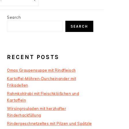
PRIMARY
Search
SIDEBAR
SEARCH
RECENT POSTS
Omas Graupensuppe mit Rindfleisch
Kartoffel-Möhren-Durcheinander mit
Frikadellen
Rahmkohlrabi mit Fleischklößchen und
Kartoffeln
Wirsingrouladen mit herzhafter
Rinderhackfüllung
Rindergeschnetzeltes mit Pilzen und Spätzle